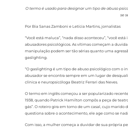
O termo é usado para designar um tipo de abuso psi
se s
Por Bia Sanas Zamboni e Letícia Martins, jornalistas
“Você está maluca”, “nada disso aconteceu”, “você está 
abusadores psicológicos. As vítimas começam a duvidar
manipulação podem ser tão sérias quanto uma agressão 
gaslighting.
“O gaslighting é um tipo de abuso psicológico com o 
abusador se encontra sempre em um lugar de desqualifi
clínica e neuropsicóloga Beatriz Ferrari das Neves.
O termo em inglês começou a ser popularizado recentem
1938, quando Patrick Hamilton compôs a peça de teatro “
gás”. O roteiro gira em torno de um casal, cujo marido 
questiona sobre o acontecimento, ele age como se nada 
Com isso, a mulher começa a duvidar de sua própria per