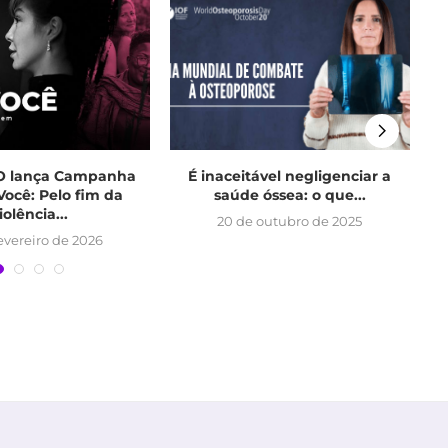
 lança Campanha
É inaceitável negligenciar a
ocê: Pelo fim da
saúde óssea: o que...
iolência...
20 de outubro de 2025
fevereiro de 2026