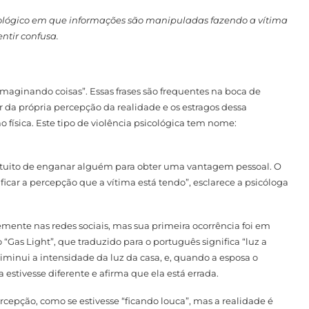
cológico em que informações são manipuladas fazendo a vítima
entir confusa.
imaginando coisas”. Essas frases são frequentes na boca de
 da própria percepção da realidade e os estragos dessa
física. Este tipo de violência psicológica tem nome:
intuito de enganar alguém para obter uma vantagem pessoal. O
car a percepção que a vítima está tendo”, esclarece a psicóloga
ente nas redes sociais, mas sua primeira ocorrência foi em
Gas Light”, que traduzido para o português significa “luz a
diminui a intensidade da luz da casa, e, quando a esposa o
estivesse diferente e afirma que ela está errada.
cepção, como se estivesse “ficando louca”, mas a realidade é