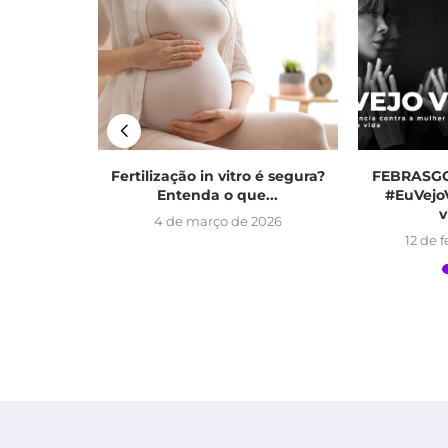
sde cedo:
Fertilização in vitro é segura?
FEBRASGO
revenir...
Entenda o que...
#EuVejoV
v
 2025
4 de março de 2026
12 de 