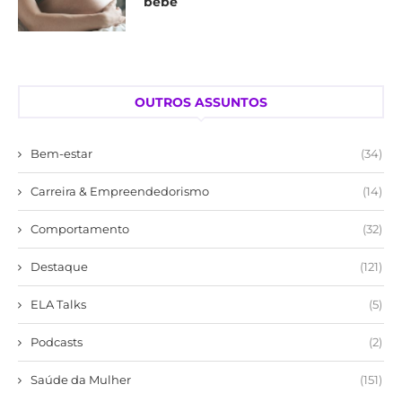
bebê
OUTROS ASSUNTOS
Bem-estar
(34)
Carreira & Empreendedorismo
(14)
Comportamento
(32)
Destaque
(121)
ELA Talks
(5)
Podcasts
(2)
Saúde da Mulher
(151)