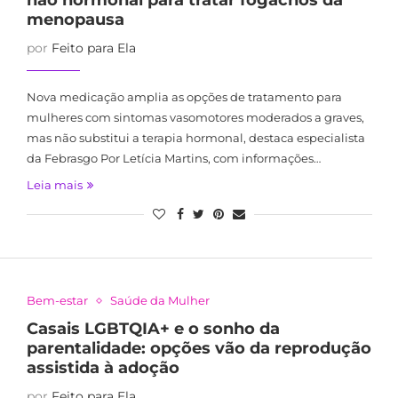
não hormonal para tratar fogachos da
menopausa
por
Feito para Ela
Nova medicação amplia as opções de tratamento para
mulheres com sintomas vasomotores moderados a graves,
mas não substitui a terapia hormonal, destaca especialista
da Febrasgo Por Letícia Martins, com informações…
Leia mais
Bem-estar
Saúde da Mulher
Casais LGBTQIA+ e o sonho da
parentalidade: opções vão da reprodução
assistida à adoção
por
Feito para Ela