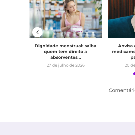
 mulheres
Dignidade menstrual: saiba
Anvisa 
s...
quem tem direito a
medicame
absorventes...
pa
026
27 de julho de 2026
20 de
Comentário