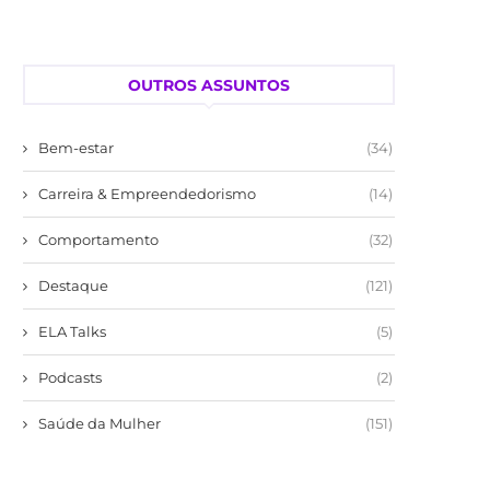
OUTROS ASSUNTOS
Bem-estar
(34)
Carreira & Empreendedorismo
(14)
Comportamento
(32)
Destaque
(121)
ELA Talks
(5)
Podcasts
(2)
Saúde da Mulher
(151)