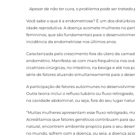
Apesar de não ter cura, o problema pode ser trata
Você sabe o que é a endometriose? É um dos distúrb
idade reprodutiva. A doença acomete mulheres no perí
femininos, que são fundamentais para o desenvolvime
incidência da endometriose nos últimos anos.
Caracterizada pelo crescimento fora do útero da cama
endométrio. Manifesta-se com mais frequência nos ová
cicatrizes cirúrgicas, no intestino, na bexiga e até no
série de fatores atuando simultaneamente para o des
A participação de fatores autoimunes no desenvolvime
Outra teoria inclui o refluxo tubário ou fluxo retrogra
na cavidade abdominal, ou seja, fora do seu lugar natura
“Muitas mulheres apresentam esse fluxo retrógrado, 
Acreditamos que fatores genéticos contribuam para qu
natural, encontrem ambiente propício para o seu dese
no mundo, sofrem com a doença, ou seja, a doença aco