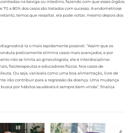
contradas na bexiga ou intestino, fazendo com que esses órgãos
e 70 a 80% dos casos são tratados com sucesso. A endometriose
retanto, temos que ressaltar, ela pode voltar, mesmo depois dos
diagnosticá-la o mais rapidamente possível. “Assim que os
conduta praticamente elimina casos mais avançados, e por
to não se limita ao ginecologista, ele é interdisciplinar.
ais, fisioterapeutas e educadores físicos. Nos casos de
rtileuta. Ou seja, variáveis como uma boa alimentação, livre de
ente irão contribuir para a regressão da doença. Uma mudança
a busca por hábitos saudáveis é sempre bem-vinda”, finaliza