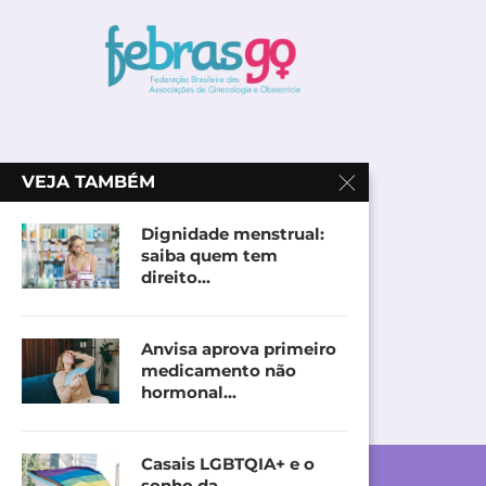
VEJA TAMBÉM
Dignidade menstrual:
saiba quem tem
direito...
Anvisa aprova primeiro
medicamento não
hormonal...
Casais LGBTQIA+ e o
sonho da...