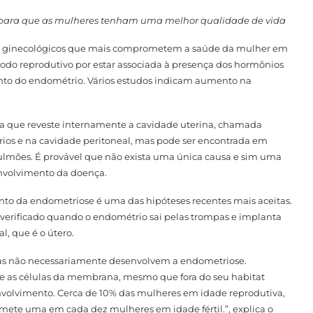
do para que as mulheres tenham uma melhor qualidade de vida
ios ginecológicos que mais comprometem a saúde da mulher em
odo reprodutivo por estar associada à presença dos hormônios
nto do endométrio. Vários estudos indicam aumento na
da que reveste internamente a cavidade uterina, chamada
rios e na cavidade peritoneal, mas pode ser encontrada em
s pulmões. É provável que não exista uma única causa e sim uma
envolvimento da doença.
nto da endometriose é uma das hipóteses recentes mais aceitas.
do, verificado quando o endométrio sai pelas trompas e implanta
l, que é o útero.
mas não necessariamente desenvolvem a endometriose.
e as células da membrana, mesmo que fora do seu habitat
nvolvimento. Cerca de 10% das mulheres em idade reprodutiva,
mete uma em cada dez mulheres em idade fértil.”, explica o