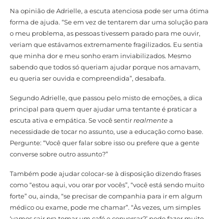
Na opinião de Adrielle, a escuta atenciosa pode ser uma ótima
forma de ajuda. “Se em vez de tentarem dar uma solução para
o meu problema, as pessoas tivessem parado para me ouvir,
veriam que estávamos extremamente fragilizados. Eu sentia
que minha dor e meu sonho eram inviabilizados. Mesmo
sabendo que todos só queriam ajudar porque nos amavam,
eu queria ser ouvida e compreendida”, desabafa.
Segundo Adrielle, que passou pelo misto de emoções, a dica
principal para quem quer ajudar uma tentante é praticar a
escuta ativa e empática. Se você sentir
realmente
a
necessidade de tocar no assunto, use a educação como base.
Pergunte: “Você quer falar sobre isso ou prefere que a gente
converse sobre outro assunto?”
Também pode ajudar colocar-se à disposição dizendo frases
como “estou aqui, vou orar por vocês”, “você está sendo muito
forte” ou, ainda, “se precisar de companhia para ir em algum
médico ou exame, pode me chamar”. “Às vezes, um simples
‘vamos sair pra tomar um café e conversar?’ pode fazer muito