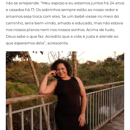
não se arrepende. “Meu esposo e eu estamos juntos há 24 anos
e casados há 17. Os sobrinhos sempre estão ao nosso redor e
amamos essa troca com eles. Se um bebê viesse no meio do
caminho, seria bem-vindo, amado e educado, mas não estava
nos nossos planos nem nos nossos sonhos. Acima de tudo,
Deus sabe o que faz. Acredito que a vida é justa e atende ao
que esperamos dela”, acrescenta.