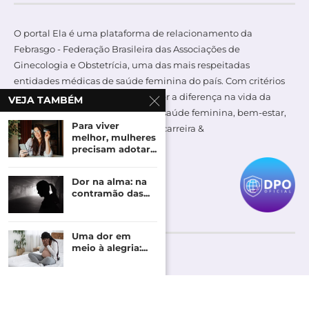
O portal Ela é uma plataforma de relacionamento da
Febrasgo - Federação Brasileira das Associações de
Ginecologia e Obstetrícia, uma das mais respeitadas
entidades médicas de saúde feminina do país. Com critérios
editoriais bem definidos para fazer a diferença na vida da
VEJA TAMBÉM
mulher, Ela aborda conteúdo de saúde feminina, bem-estar,
Para viver
maternidade, comportamento e carreira &
melhor, mulheres
empreendedorismo.
precisam adotar...
Dor na alma: na
contramão das...
ACOMPANHE NO FACEBOOK
Uma dor em
meio à alegria:...