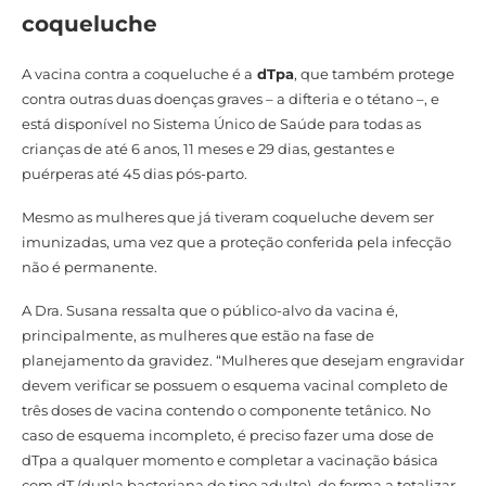
coqueluche
A vacina contra a coqueluche é a
dTpa
, que também protege
contra outras duas doenças graves – a difteria e o tétano –, e
está disponível no Sistema Único de Saúde para todas as
crianças de até 6 anos, 11 meses e 29 dias, gestantes e
puérperas até 45 dias pós-parto.
Mesmo as mulheres que já tiveram coqueluche devem ser
imunizadas, uma vez que a proteção conferida pela infecção
não é permanente.
A Dra. Susana ressalta que o público-alvo da vacina é,
principalmente, as mulheres que estão na fase de
planejamento da gravidez. “Mulheres que desejam engravidar
devem verificar se possuem o esquema vacinal completo de
três doses de vacina contendo o componente tetânico. No
caso de esquema incompleto, é preciso fazer uma dose de
dTpa a qualquer momento e completar a vacinação básica
com dT (dupla bacteriana do tipo adulto), de forma a totalizar