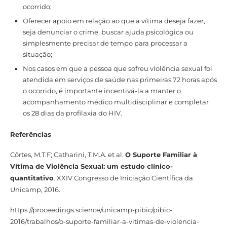
ocorrido;
Oferecer apoio em relação ao que a vítima deseja fazer,
seja denunciar o crime, buscar ajuda psicológica ou
simplesmente precisar de tempo para processar a
situação;
Nos casos em que a pessoa que sofreu violência sexual foi
atendida em serviços de saúde nas primeiras 72 horas após
o ocorrido, é importante incentivá-la a manter o
acompanhamento médico multidisciplinar e completar
os 28 dias da profilaxia do HIV.
Referências
Côrtes, M.T.F; Catharini, T.M.A. et al.
O Suporte Familiar à
Vítima de Violência Sexual: um estudo clínico-
quantitativo
. XXIV Congresso de Iniciação Científica da
Unicamp, 2016.
https://proceedings.science/unicamp-pibic/pibic-
2016/trabalhos/o-suporte-familiar-a-vitimas-de-violencia-